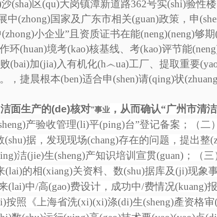
)沙(sha)区(qu)大岗镇潭新道路362号实(shi)验性
)展中(zhong)国家及广东市相关(guan)政策，申(s
zhong)小企业”且资质证书在能(neng)(neng)够期(qi
(huan)境考(kao)核基线、考(kao)评节能(neng
败(bai)加(jia)入有机化(h෴ua)工厂、提取重要(ya
(ben)适合申(shen)请(qing)状(zhuang)
“
洁面生产的(de)核对
，
从而确认“广州市清洁(ji
”事业
生(sheng)产验收管理(li)平(ping)台”登记备案；（二）
(shu)据，发现现场(chang)存在的问题，提出整(z
)清(qing)洁(jie)生(sheng)产知识培训宣贯(guan)；（
dai)来(lai)的相(xiang)关资料、数(shu)据库及(
出来(lai)中/高(gao)费设计，成功中/费情况(kuang)报告
按照《上海省洗(xi)(xi)涤(di)生(sheng)產资格审(sh