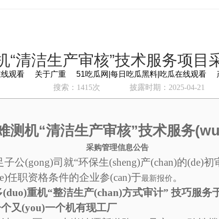
机“清洁生产审核”技术服务项目
在线观看
关于广重
51吃瓜网|每日吃瓜黑料|吃瓜在线观看
搜索：1415次
披露时期：2025-04-21
难测机“清洁生产审核”技术服务(wu
采购管理信息公告
公(gong)司就“环保生(sheng)产(chan)的(d
e)任职资格条件的企业参(can)于
。
最新报价
(duo)重机“整洁生产(chan)方式审计” 技巧服
个又(you)一个机有现工厂