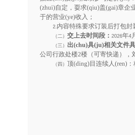
(zhui)自定，耍求(qiu)盖(gai)章
于的营业(ye)收入；
内容特殊要求订装后打包封装，封
2.
交上去时间段：
年
（二）
2026
4
出(chu)具(ju)相关文件具
（三）
公司行政处楼2楼（可寄快递），
顶(ding)目连续人(ren)
（四）