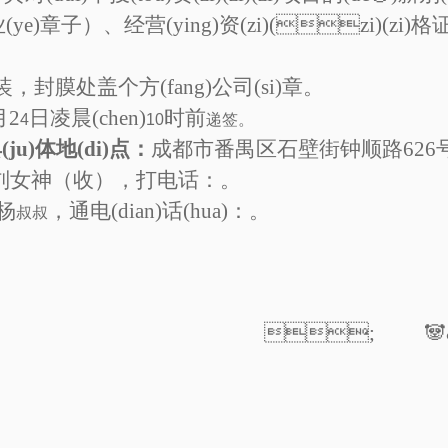
企业(ye)章子）、经营(ying)资(zi)(zi)(zi
膜处盖个方(fang)公司(si)章。
月2
日凌晨(chen)
时前
4
10
递签。
(ju)体地(di)点：
成都市番禺区石壁街钟顺路62
刘女神（收），打电话：
。
：杨
，通电(dian)话(hua)：。
叔叔
; 🐼&nbꦆ