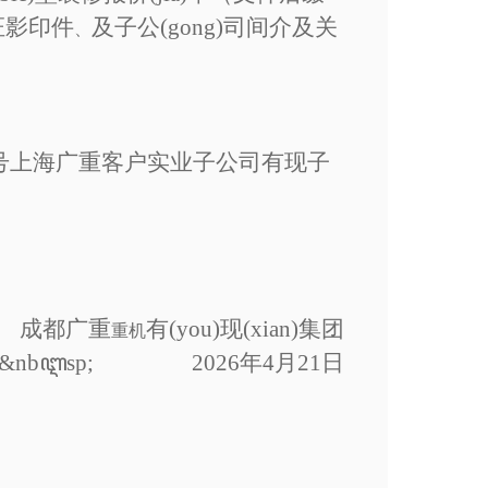
)格证影印件
及子公(gong)司间介及关
、
6号上海广重客户实业子公司有现子
成都广重
有(you)现(xian)集团
重机
sp; 2026年4月21日