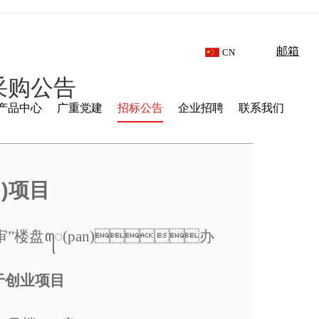
邮箱
CN
采购公告
产品中心
广重党建
招标公告
企业招聘
联系我们
)项目
e)初审”楼盘ꦺ(pan)办
务于创业项目