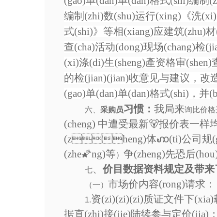
(gao)单(dan)单(dan)格式(shi)编制(
编制(zhi)数(shu)运行(xing)《洗(xi)
式(shi)》等相(xiang)应建筑(zhu)材(
查(cha)活动(dong)现场(chang)检(
(xi)涤(di)生(sheng)產资格审(shen)
的检(jian)(jian)收意见与建议，改造完(
(gao)单(dan)单(dan)格式(shi)，并
习惯：
我局来
六、
采购员
询比价格
(cheng) 中遭受最新🐻报价表一样均(j
(zheng)体ꩲ(ti)公司规(
(zhe🌠ng)等
争(zheng)先恐后(h
）
、
价目数据资料规定及带来
七
市场价内容(rong)请求：
（一）
资(zi)(zi)(zi)质证文件下
1.
据直(zhi)接(jie)陆续参与定价(jia)