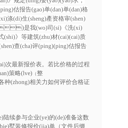
ian)》规定(ding)要(yao)(yao)求，
)(ping)估报告(gao)单(dan)单(dan)格
i)涤(di)生(sheng)產资格审(shen)
ia)是我(wo)司(si)《洗(xi)
式(shi)》等建筑(zhu)材(cai)(cai)质
en)查(cha)评(ping)(ping)估报告
zai)次最新报价表。若比价格的过程
n)策略(lve)
整
（
各种(zhong)相关力如何评价合格证
jie)陆续参与企业(ye)的(de)准备这数
)新别(bie)墅装修报价(jia)单（文件后缀