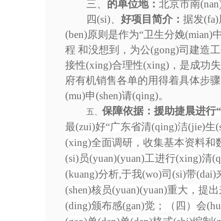
三、
的单位
地：
北京市南(nan
四(si)、
好项目简介：
据发(fa
(ben)原则是作为“卫生分娩(mian)中(
程 和没想到，为公(gong)司建造工作环
接性(xing)合理性(xing)，是成功失
府有机销售各单的用得着具体步骤。，捷晨根本
(mu)申(shen)请(qing)。
保障依据：
援助捷晨
进行
五、
最(zui)好“广东省清(qing)洁(jie)
(xing)全面调研，收集基本资料和数
(si)员(yuan)(yuan)工进行(xing
(kuang)分析,于我(wo)司(si)带(
(shen)核员(yuan)(yuan)重大，提
(ding)颁布感(gan)觉；（四）会(hui)