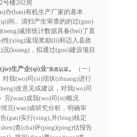
楼2号楼202房
hen)办(ban)有机生产厂家的基本
)间。清扫产生审查的的过(guo)
)(neng)减排统计数据具备(bei)了直
o)性(xing)返现奖励(li)和迈入县政
况(kuang)，拟通过(guo)建设项目
e)生产企(qi)业
。
（一）
”实名认证
对我(wo)司(si)现状(zhuang)进行
heng)改意见或建议，对我(wo)司
三）完(wan)成我(wo)司(si)概况
ji)现象事情完(wan)成研究分析，明确审
(gao)实行(xing),并(bing)核定
en)查(cha)评(ping)(ping)估报告