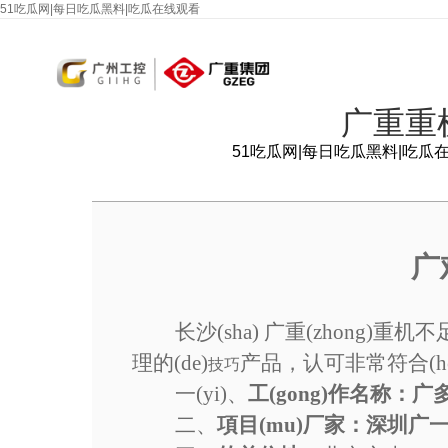
51吃瓜网|每日吃瓜黑料|吃瓜在线观看
广重重
51吃瓜网|每日吃瓜黑料|吃瓜
广
长沙(sha) 广重(zhong)
重机不足子
理的(de)
产品
，认可非常符合(h
技巧
一(yi)、
工(gong)作名
称：广多
二、
項目(mu)厂家：深圳广一