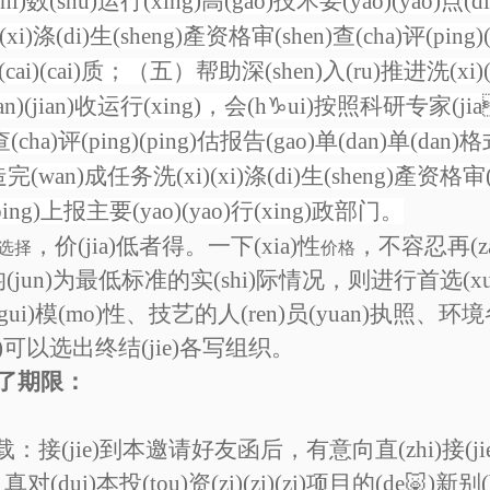
zhi)数(shu)运行(xing)高(gao)技术要(yao)(yao)点(d
(xi)涤(di)生(sheng)產资格审(shen)查(cha)评(ping
cai)(cai)质；（五）帮助深(shen)入(ru)推进洗(xi)(x
jian)(jian)收运行(xing)，会(h♑ui)按照科研专家(j
查(cha)评(ping)(ping)估报告(gao)单(dan)单(dan)格
wan)成任务洗(xi)(xi)涤(di)生(sheng)產资格审(sh
(bing)上报主要(yao)(yao)行(xing)政部门。
，价(jia)低者得。一下(xia)性
，不容忍再(
选择
价格
un)为最低标准的实(shi)际情况，则进行首选(xua
gui)模(mo)性、技艺的人(ren)员(yuan)执照、环境
ou)可以选出终结(jie)各写组织。
了期限：
(xia)载：接(jie)到本邀请好友函后，有意向直(zhi)接(
：真对(dui)本投(tou)资(zi)(zi)(zi)项目的(de🐷